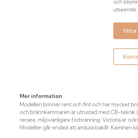
och blomm
utseende.
Hitta
Konta
Mer information
Modellen brinner rent och fint och har mycket bra
och brännkammaren är utrustad med CB-teknik (C
renare, miljövänligare förbränning. Victoria är oc
Modellen går endast att ansluta bakåt. Kaminen kla