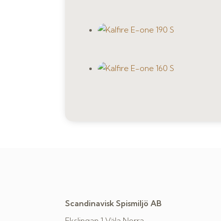
Scandinavisk Spismiljö AB
Ekslingan 1 Väla Norra