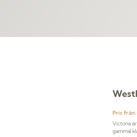
Westb
Pris från
Victoria ä
gammal kl