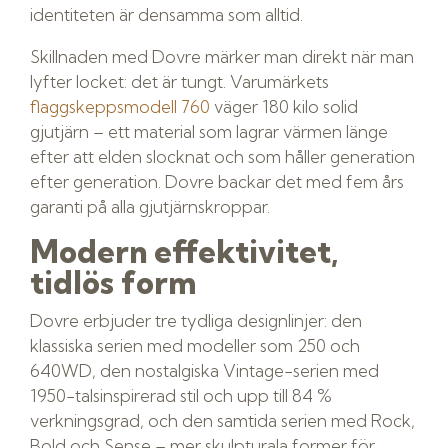
identiteten är densamma som alltid.
Skillnaden med Dovre märker man direkt när man
lyfter locket: det är tungt. Varumärkets
flaggskeppsmodell 760
väger 180 kilo solid
gjutjärn – ett material som lagrar värmen länge
efter att elden slocknat och som håller generation
efter generation. Dovre backar det med fem års
garanti på alla gjutjärnskroppar.
Modern effektivitet,
tidlös form
Dovre erbjuder tre tydliga designlinjer: den
klassiska serien med modeller som 250 och
640WD, den nostalgiska Vintage-serien med
1950-talsinspirerad stil och upp till 84 %
verkningsgrad, och den samtida serien med Rock,
Bold och Sense – mer skulpturala former för