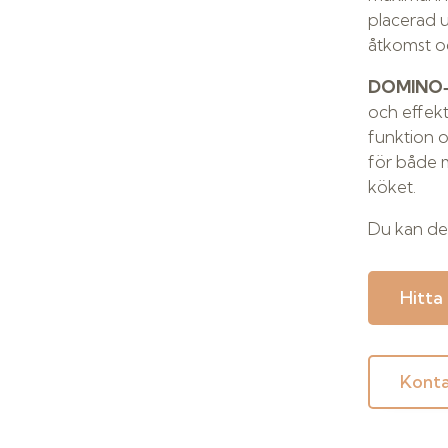
placerad u
åtkomst o
DOMINO‑
och effek
funktion o
för både m
köket.
Du kan de
Hitta
Konta