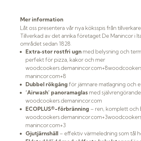
Mer information
Låt oss presentera vår nya köksspis från tillverka
Tillverkad av det anrika företaget De Manincor i It
området sedan 1828.
Extra‑stor rostfri ugn
med belysning och termo
perfekt för pizza, kakor och mer
woodcookers.demanincor.com
+8
woodcookers
manincor.com
+8
Dubbel rökgång
för jämnare matlagning och e
‘Airwash’ panoramaglas
med självrengörande lu
woodcookers.demanincor.com
ECOPLUS®-förbränning
– ren, komplett och
woodcookers.demanincor.com
+3
woodcookers
manincor.com
+3
Gjutjärnshäll
– effektiv värmeledning som tål 