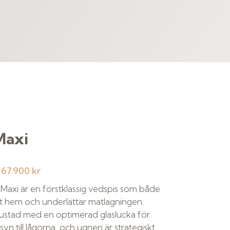
Maxi
:
67.900 kr
axi är en förstklassig vedspis som både
t hem och underlättar matlagningen.
rustad med en optimerad glaslucka för
syn till lågorna, och ugnen är strategiskt