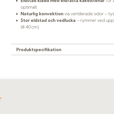
Eldstad klädd med eldfasta kakelstenar
för 
optimalt
Naturlig konvektion
via ventilerade sidor – t
Stor eldstad och vedlucka
– rymmer ved upp 
till 40 cm)
Produktspecifikation
r