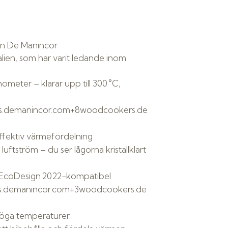
ren De Manincor
alien, som har varit ledande inom
meter – klarar upp till 300 °C,
.demanincor.com
+8
woodcookers.de
ffektiv värmefördelning
ftström – du ser lågorna kristallklart
 EcoDesign 2022-kompatibel
.demanincor.com
+3
woodcookers.de
höga temperaturer