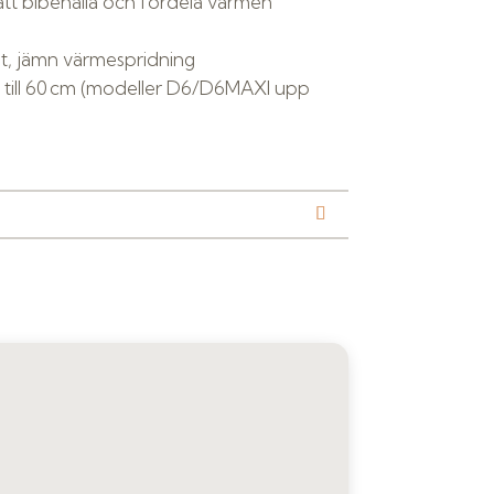
att bibehålla och fördela värmen
yst, jämn värmespridning
till 60 cm (modeller D6/D6MAXI upp