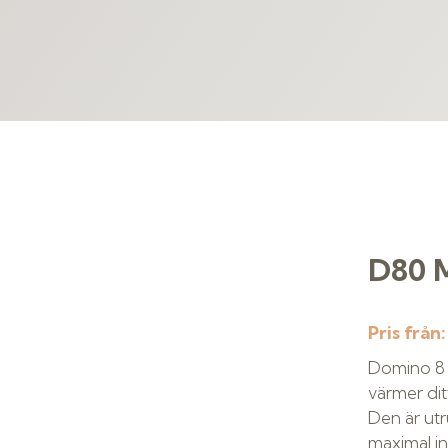
D80 
Pris från
Domino 8 M
värmer dit
Den är ut
maximal in