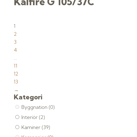
Kalfire G 105/37C
1
2
3
4
…
11
12
13
→
Kategori
Byggnation
(0)
Interiör
(2)
Kaminer
(39)