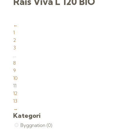
Rais Viva L 120 BIO
←
1
2
3
…
8
9
10
11
12
13
→
Kategori
Byggnation
(0)