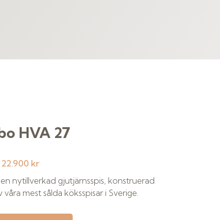
bo HVA 27
:
22.900 kr
en nytillverkad gjutjärnsspis, konstruerad
v våra mest sålda köksspisar i Sverige.