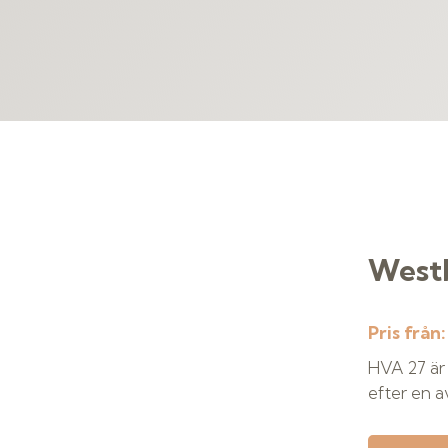
West
Pris från
HVA 27 är 
efter en a