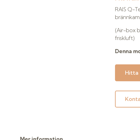
RAIS Q-Te
brännkamma
(Air-box be
friskluft)
Denna mod
Hitta
Konta
Mer information