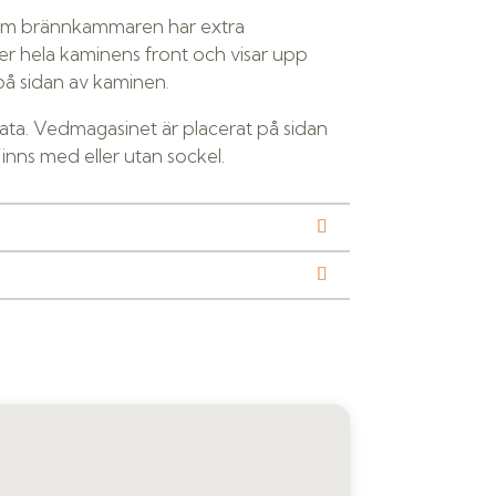
som brännkammaren har extra
cker hela kaminens front och visar upp
på sidan av kaminen.
data. Vedmagasinet är placerat på sidan
Finns med eller utan sockel.