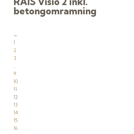
RAIS Visio 2 inkl.
betongomramning
←
1
2
3
…
9
10
11
12
13
14
15
16