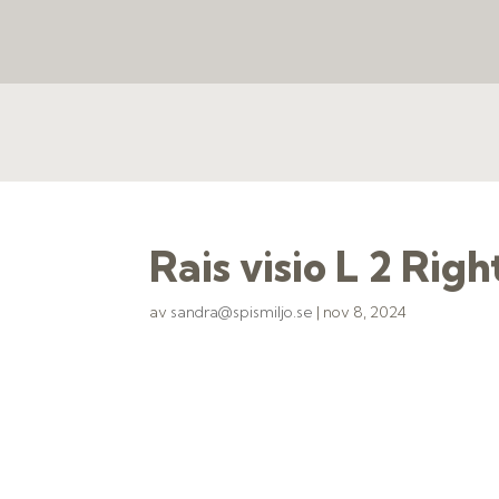
Rais visio L 2 Ri
av
sandra@spismiljo.se
|
nov 8, 2024