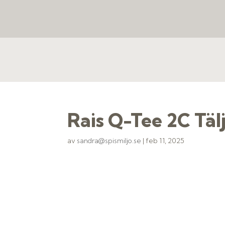
Rais Q-Tee 2C Täl
av
sandra@spismiljo.se
|
feb 11, 2025