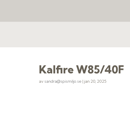
Kalfire W85/40F
av
sandra@spismiljo.se
|
jan 20, 2025