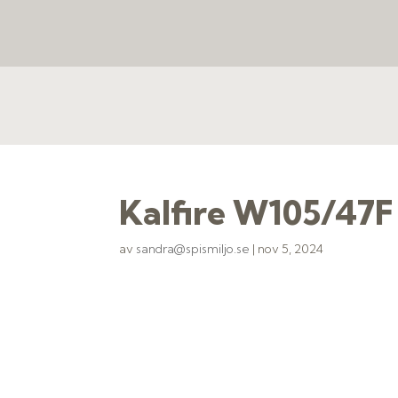
Kalfire W105/47F
av
sandra@spismiljo.se
|
nov 5, 2024