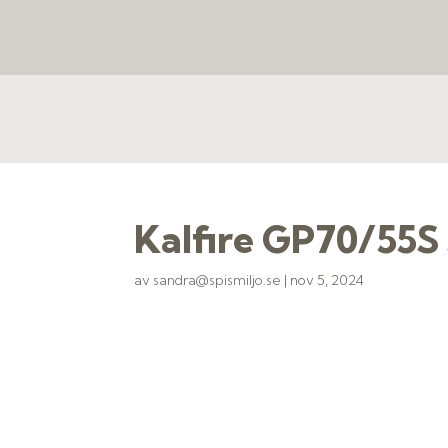
Kalfire GP70/55S
av
sandra@spismiljo.se
|
nov 5, 2024