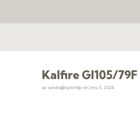
Kalfire GI105/79
av
sandra@spismiljo.se
|
nov 5, 2024