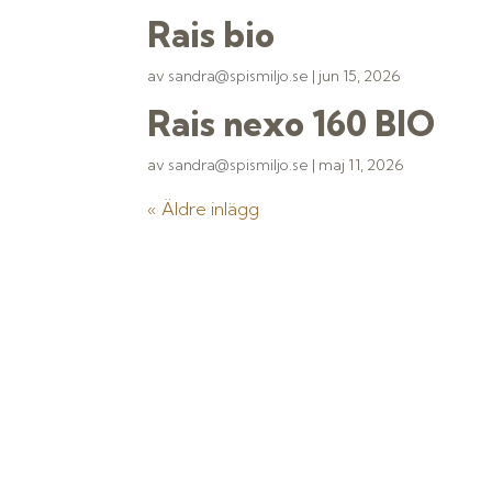
Rais bio
av
sandra@spismiljo.se
|
jun 15, 2026
Rais nexo 160 BIO
av
sandra@spismiljo.se
|
maj 11, 2026
« Äldre inlägg