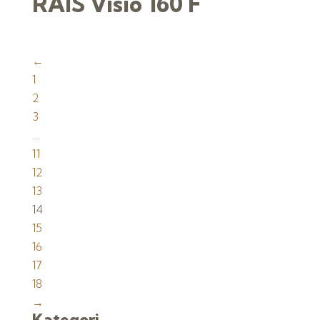
RAIS Visio 160 F
←
1
2
3
…
11
12
13
14
15
16
17
18
→
Kategori