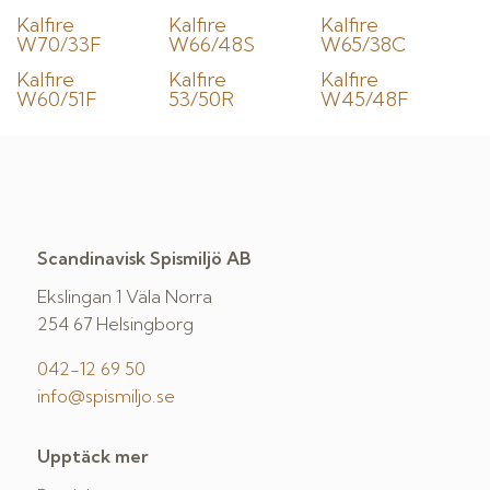
Kalfire
Kalfire
Kalfire
W70/33F
W66/48S
W65/38C
Kalfire
Kalfire
Kalfire
W60/51F
53/50R
W45/48F
Scandinavisk Spismiljö AB
Ekslingan 1 Väla Norra
254 67 Helsingborg
042-12 69 50
info@spismiljo.se
Upptäck mer