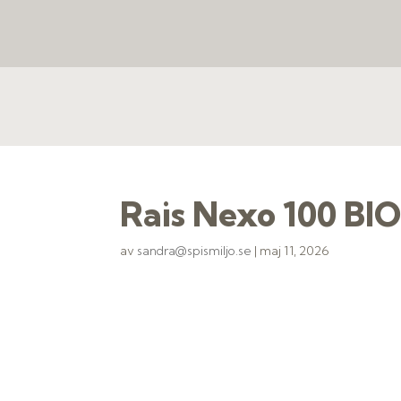
Rais Nexo 100 BI
av
sandra@spismiljo.se
|
maj 11, 2026