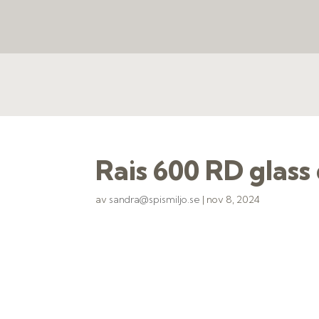
Rais 600 RD glas
av
sandra@spismiljo.se
|
nov 8, 2024