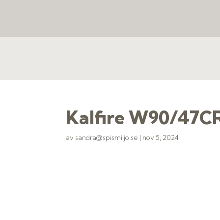
Kalfire W90/47C
av
sandra@spismiljo.se
|
nov 5, 2024