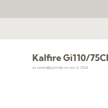
Kalfire Gi110/75
av
sandra@spismiljo.se
|
nov 6, 2024