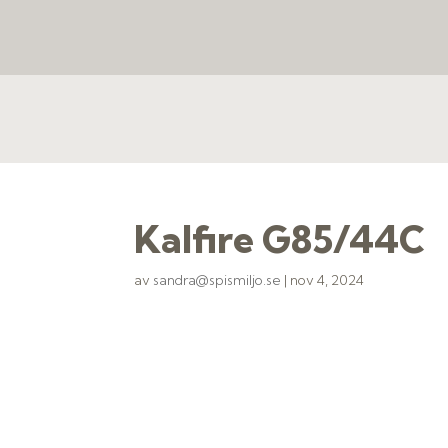
Kalfire G85/44C
av
sandra@spismiljo.se
|
nov 4, 2024