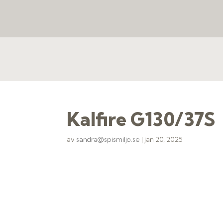
Kalfire G130/37S
av
sandra@spismiljo.se
|
jan 20, 2025